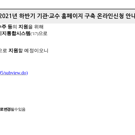
2021년 하반기 기관·교수 홈페이지 구축 온라인신청 안
수주 등
의
지원
을 위해
이지통합시스템
으로
(‘17)
으로
지원
할 예정이
오니
395/subview.do)
로 변경
될 수 있음