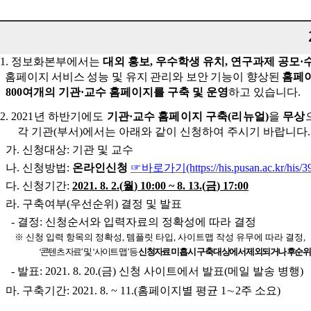
1.
정보화본부에서는
대외 홍보
,
우수학생 유치
,
연구과제 공모
·
홈페이지 서
비스 성능 및 유지 관리와 보안 기능이 향상된
홈페
800
여개의 기관
·
교수 홈페이지를 구축 및 운영
하고 있습니다
.
2.
2021
년 하반기에도
기관
·
교수 홈페이지 구축
(
리뉴얼
)
을
무상
각 기관
(
부서
)
에서는 아래와 같이 신청하여 주시기 바랍니다
.
가
.
신청대상
:
기관 및 교수
나
.
신청방법
:
온라인신청
☞
바로가기
(https://his.pusan.ac.kr/his/
다
.
신청기간
:
2021. 8. 2.(
월
) 10:00 ~ 8. 13.(
금
) 17:00
라
.
구축여부
(
우선순위
)
결정 및 발표
-
결정
:
신청순서와 입력자료의 정확성에 따라 결정
※
신청 입력 항목의 정확성
,
템플릿 타입
,
사이트맵 작성 유무에 따라 결정
,
‘
콘텐츠 자료
’
및
‘
사이트 맵
’
등
신청자료 미흡 시 구축 대상에서 제외되거나 후순위
-
발표
: 2021. 8. 20.(
금
)
신청 사이트에서 발표
(
메일 발송 병행
)
마
.
구축기간
: 2021. 8. ~ 11.(
홈페이지별 평균
1
∼
2
주 소요
)