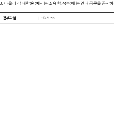
3.
아울러
각 대학
(
원
)
에서는 소속 학과
(
부
)
에 본 안내 공문을
공지하
첨부파일
신청서.zip